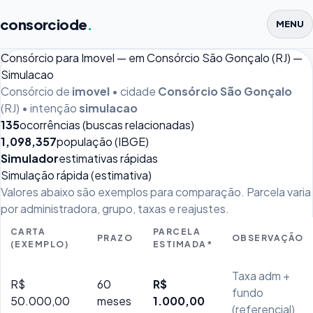
consorciode
.
MENU
Consórcio para Imovel — em Consórcio São Gonçalo (RJ) —
Simulacao
Consórcio de
imovel
• cidade
Consórcio São Gonçalo
(RJ) • intenção
simulacao
135
ocorrências (buscas relacionadas)
1,098,357
população (IBGE)
Simulador
estimativas rápidas
Simulação rápida (estimativa)
Valores abaixo são exemplos para comparação. Parcela varia
por administradora, grupo, taxas e reajustes.
CARTA
PARCELA
PRAZO
OBSERVAÇÃO
(EXEMPLO)
ESTIMADA*
Taxa adm +
R$
60
R$
fundo
50.000,00
meses
1.000,00
(referencial)