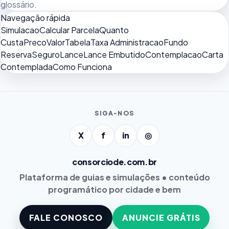
glossário
.
Navegação rápida
Simulacao
Calcular Parcela
Quanto
Custa
Preco
Valor
Tabela
Taxa Administracao
Fundo
Reserva
Seguro
Lance
Lance Embutido
Contemplacao
Carta
Contemplada
Como Funciona
SIGA-NOS
X
f
in
◎
consorciode.com.br
Plataforma de guias e simulações • conteúdo
programático por cidade e bem
FALE CONOSCO
ANUNCIE GRÁTIS