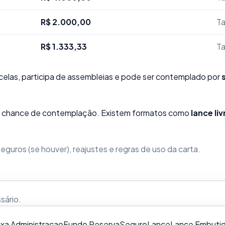
R$ 2.000,00
Ta
R$ 1.333,33
Ta
elas, participa de assembleias e pode ser contemplado por
sua chance de contemplação. Existem formatos como
lance liv
guros (se houver), reajustes e regras de uso da carta.
ssário
.
xa Administracao
Fundo Reserva
Seguro
Lance
Lance Embuti