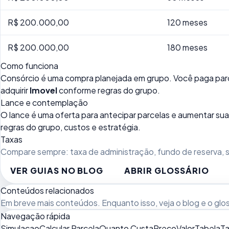
R$ 200.000,00
120 meses
R$ 200.000,00
180 meses
Como funciona
Consórcio é uma compra planejada em grupo. Você paga parc
adquirir
Imovel
conforme regras do grupo.
Lance e contemplação
O lance é uma oferta para antecipar parcelas e aumentar 
regras do grupo, custos e estratégia.
Taxas
Compare sempre: taxa de administração, fundo de reserva, se
VER GUIAS NO BLOG
ABRIR GLOSSÁRIO
Conteúdos relacionados
Em breve mais conteúdos. Enquanto isso, veja
o blog
e o
glo
Navegação rápida
Simulacao
Calcular Parcela
Quanto Custa
Preco
Valor
Tabela
Ta