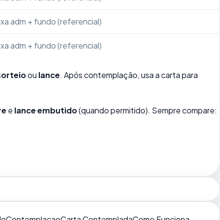
xa adm + fundo (referencial)
xa adm + fundo (referencial)
sorteio
ou
lance
. Após contemplação, usa a carta para
re
e
lance embutido
(quando permitido). Sempre compare:
do
Contemplacao
Carta Contemplada
Como Funciona