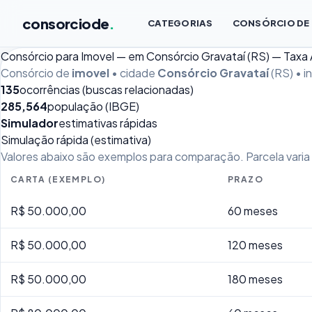
consorciode
.
CATEGORIAS
CONSÓRCIO DE
Consórcio para Imovel — em Consórcio Gravataí (RS) — Taxa
Consórcio de
imovel
• cidade
Consórcio Gravataí
(RS) • 
135
ocorrências (buscas relacionadas)
285,564
população (IBGE)
Simulador
estimativas rápidas
Simulação rápida (estimativa)
Valores abaixo são exemplos para comparação. Parcela varia p
CARTA (EXEMPLO)
PRAZO
R$ 50.000,00
60 meses
R$ 50.000,00
120 meses
R$ 50.000,00
180 meses