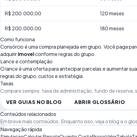
R$ 200.000,00
120 meses
R$ 200.000,00
180 meses
Como funciona
Consórcio é uma compra planejada em grupo. Você paga parc
adquirir
Imovel
conforme regras do grupo.
Lance e contemplação
O lance é uma oferta para antecipar parcelas e aumentar 
regras do grupo, custos e estratégia.
Taxas
Compare sempre: taxa de administração, fundo de reserva, se
VER GUIAS NO BLOG
ABRIR GLOSSÁRIO
Conteúdos relacionados
Em breve mais conteúdos. Enquanto isso, veja
o blog
e o
glo
Navegação rápida
Simulacao
Calcular Parcela
Quanto Custa
Preco
Valor
Tabela
Ta