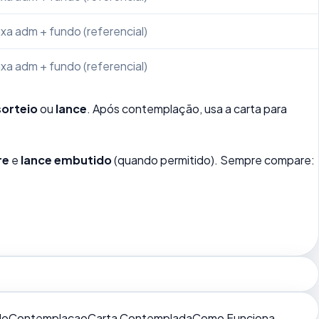
xa adm + fundo (referencial)
xa adm + fundo (referencial)
sorteio
ou
lance
. Após contemplação, usa a carta para
re
e
lance embutido
(quando permitido). Sempre compare:
do
Contemplacao
Carta Contemplada
Como Funciona