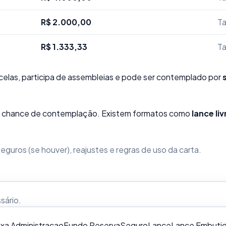
R$ 2.000,00
Ta
R$ 1.333,33
Ta
elas, participa de assembleias e pode ser contemplado por
sua chance de contemplação. Existem formatos como
lance liv
guros (se houver), reajustes e regras de uso da carta.
ssário
.
xa Administracao
Fundo Reserva
Seguro
Lance
Lance Embuti