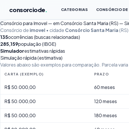
consorciode
.
CATEGORIAS
CONSÓRCIO DE
Consórcio para Imovel — em Consórcio Santa Maria (RS) — S
Consórcio de
imovel
• cidade
Consórcio Santa Maria
(RS)
135
ocorrências (buscas relacionadas)
285,159
população (IBGE)
Simulador
estimativas rápidas
Simulação rápida (estimativa)
Valores abaixo são exemplos para comparação. Parcela varia p
CARTA (EXEMPLO)
PRAZO
R$ 50.000,00
60 meses
R$ 50.000,00
120 meses
R$ 50.000,00
180 meses