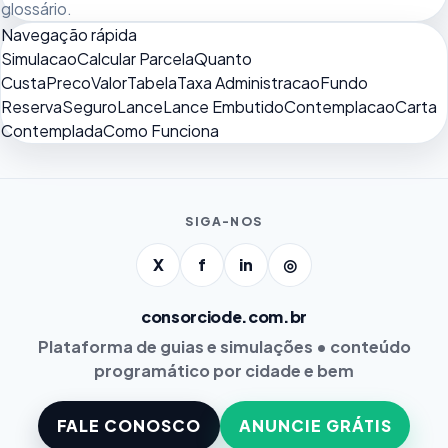
glossário
.
Navegação rápida
Simulacao
Calcular Parcela
Quanto
Custa
Preco
Valor
Tabela
Taxa Administracao
Fundo
Reserva
Seguro
Lance
Lance Embutido
Contemplacao
Carta
Contemplada
Como Funciona
SIGA-NOS
X
f
in
◎
consorciode.com.br
Plataforma de guias e simulações • conteúdo
programático por cidade e bem
FALE CONOSCO
ANUNCIE GRÁTIS