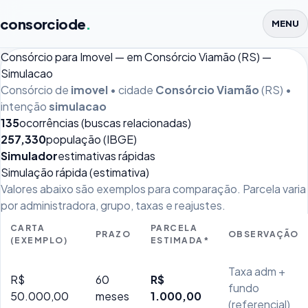
consorciode
.
MENU
Consórcio para Imovel — em Consórcio Viamão (RS) —
Simulacao
Consórcio de
imovel
• cidade
Consórcio Viamão
(RS) •
intenção
simulacao
135
ocorrências (buscas relacionadas)
257,330
população (IBGE)
Simulador
estimativas rápidas
Simulação rápida (estimativa)
Valores abaixo são exemplos para comparação. Parcela varia
por administradora, grupo, taxas e reajustes.
CARTA
PARCELA
PRAZO
OBSERVAÇÃO
(EXEMPLO)
ESTIMADA*
Taxa adm +
R$
60
R$
fundo
50.000,00
meses
1.000,00
(referencial)