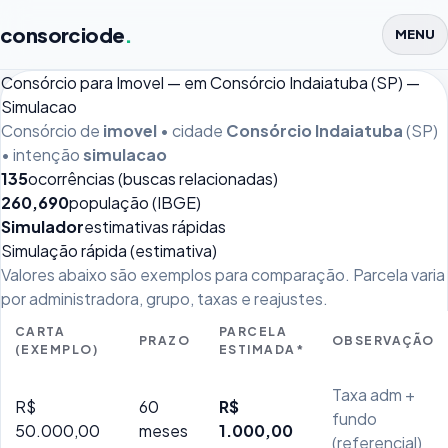
consorciode
.
MENU
Consórcio para Imovel — em Consórcio Indaiatuba (SP) —
Simulacao
Consórcio de
imovel
• cidade
Consórcio Indaiatuba
(SP)
• intenção
simulacao
135
ocorrências (buscas relacionadas)
260,690
população (IBGE)
Simulador
estimativas rápidas
Simulação rápida (estimativa)
Valores abaixo são exemplos para comparação. Parcela varia
por administradora, grupo, taxas e reajustes.
CARTA
PARCELA
PRAZO
OBSERVAÇÃO
(EXEMPLO)
ESTIMADA*
Taxa adm +
R$
60
R$
fundo
50.000,00
meses
1.000,00
(referencial)