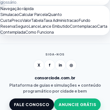
glossário
.
Navegação rápida
Simulacao
Calcular Parcela
Quanto
Custa
Preco
Valor
Tabela
Taxa Administracao
Fundo
Reserva
Seguro
Lance
Lance Embutido
Contemplacao
Carta
Contemplada
Como Funciona
SIGA-NOS
X
f
in
◎
consorciode.com.br
Plataforma de guias e simulações • conteúdo
programático por cidade e bem
FALE CONOSCO
ANUNCIE GRÁTIS