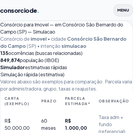
consorciode
.
MENU
Consórcio para Imovel — em Consórcio São Bernardo do
Campo (SP) — Simulacao
Consórcio de
imovel
• cidade
Consórcio São Bernardo
do Campo
(SP) • intenção
simulacao
135
ocorrências (buscas relacionadas)
849,874
população (IBGE)
Simulador
estimativas rápidas
Simulação rápida (estimativa)
Valores abaixo são exemplos para comparação. Parcela varia
por administradora, grupo, taxas e reajustes.
CARTA
PARCELA
PRAZO
OBSERVAÇÃO
(EXEMPLO)
ESTIMADA*
Taxa adm +
R$
60
R$
fundo
50.000,00
meses
1.000,00
(referencial)