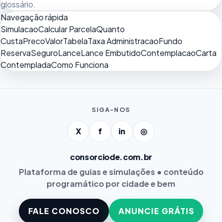
glossário
.
Navegação rápida
Simulacao
Calcular Parcela
Quanto
Custa
Preco
Valor
Tabela
Taxa Administracao
Fundo
Reserva
Seguro
Lance
Lance Embutido
Contemplacao
Carta
Contemplada
Como Funciona
SIGA-NOS
X
f
in
◎
consorciode.com.br
Plataforma de guias e simulações • conteúdo
programático por cidade e bem
FALE CONOSCO
ANUNCIE GRÁTIS