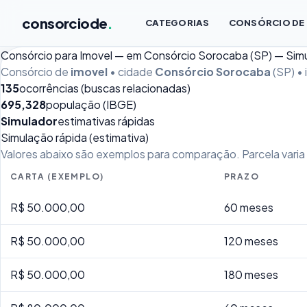
consorciode
.
CATEGORIAS
CONSÓRCIO DE
Consórcio para Imovel — em Consórcio Sorocaba (SP) — Sim
Consórcio de
imovel
• cidade
Consórcio Sorocaba
(SP) •
135
ocorrências (buscas relacionadas)
695,328
população (IBGE)
Simulador
estimativas rápidas
Simulação rápida (estimativa)
Valores abaixo são exemplos para comparação. Parcela varia p
CARTA (EXEMPLO)
PRAZO
R$ 50.000,00
60 meses
R$ 50.000,00
120 meses
R$ 50.000,00
180 meses