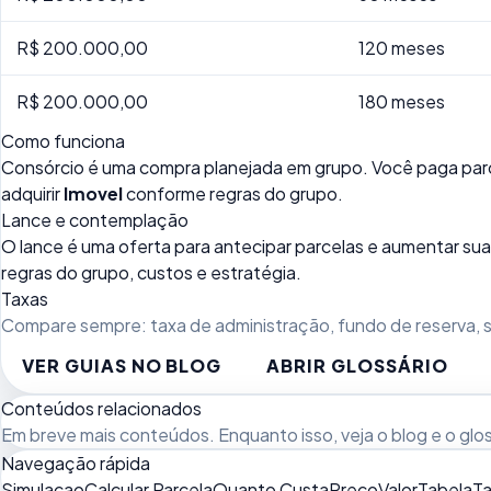
R$ 200.000,00
120 meses
R$ 200.000,00
180 meses
Como funciona
Consórcio é uma compra planejada em grupo. Você paga parc
adquirir
Imovel
conforme regras do grupo.
Lance e contemplação
O lance é uma oferta para antecipar parcelas e aumentar 
regras do grupo, custos e estratégia.
Taxas
Compare sempre: taxa de administração, fundo de reserva, se
VER GUIAS NO BLOG
ABRIR GLOSSÁRIO
Conteúdos relacionados
Em breve mais conteúdos. Enquanto isso, veja
o blog
e o
glo
Navegação rápida
Simulacao
Calcular Parcela
Quanto Custa
Preco
Valor
Tabela
Ta