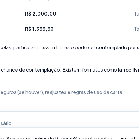
R$ 2.000,00
Ta
R$ 1.333,33
Ta
elas, participa de assembleias e pode ser contemplado por
sua chance de contemplação. Existem formatos como
lance liv
guros (se houver), reajustes e regras de uso da carta.
ssário
.
xa Administracao
Fundo Reserva
Seguro
Lance
Lance Embuti