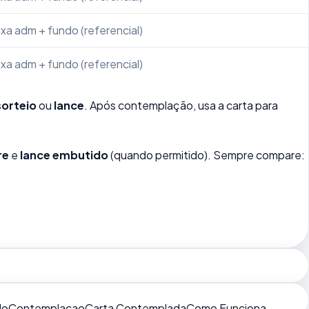
xa adm + fundo (referencial)
xa adm + fundo (referencial)
sorteio
ou
lance
. Após contemplação, usa a carta para
re
e
lance embutido
(quando permitido). Sempre compare:
do
Contemplacao
Carta Contemplada
Como Funciona