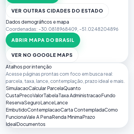
VER OUTRAS CIDADES DO ESTADO
Dados demográficos e mapa
Coordenadas:
-30.0818968409
,
-51.0248204896
ABRIR MAPA DO BRASIL
VER NO GOOGLE MAPS
Atalhos por intenção
Acesse páginas prontas com foco em busca real:
parcela, taxa, lance, contemplação, prazo ideal e mais.
Simulacao
Calcular Parcela
Quanto
Custa
Preco
Valor
Tabela
Taxa Administracao
Fundo
Reserva
Seguro
Lance
Lance
Embutido
Contemplacao
Carta Contemplada
Como
Funciona
Vale A Pena
Renda Minima
Prazo
Ideal
Documentos