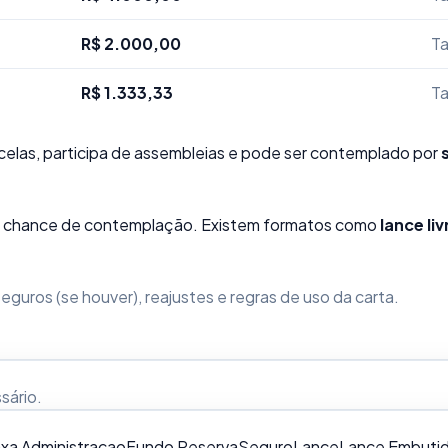
R$ 2.000,00
Ta
R$ 1.333,33
Ta
elas, participa de assembleias e pode ser contemplado por
sua chance de contemplação. Existem formatos como
lance liv
guros (se houver), reajustes e regras de uso da carta.
ssário
.
xa Administracao
Fundo Reserva
Seguro
Lance
Lance Embuti