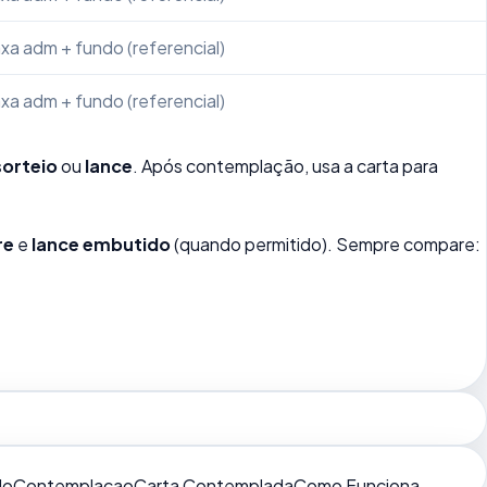
xa adm + fundo (referencial)
xa adm + fundo (referencial)
sorteio
ou
lance
. Após contemplação, usa a carta para
re
e
lance embutido
(quando permitido). Sempre compare:
do
Contemplacao
Carta Contemplada
Como Funciona