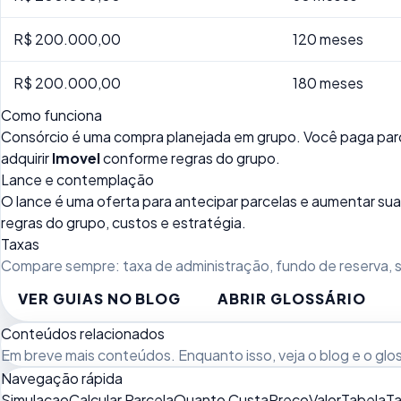
R$ 200.000,00
120 meses
R$ 200.000,00
180 meses
Como funciona
Consórcio é uma compra planejada em grupo. Você paga parc
adquirir
Imovel
conforme regras do grupo.
Lance e contemplação
O lance é uma oferta para antecipar parcelas e aumentar 
regras do grupo, custos e estratégia.
Taxas
Compare sempre: taxa de administração, fundo de reserva, se
VER GUIAS NO BLOG
ABRIR GLOSSÁRIO
Conteúdos relacionados
Em breve mais conteúdos. Enquanto isso, veja
o blog
e o
glo
Navegação rápida
Simulacao
Calcular Parcela
Quanto Custa
Preco
Valor
Tabela
Ta