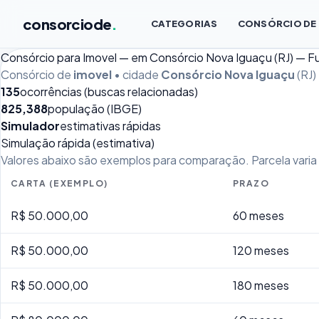
consorciode
.
CATEGORIAS
CONSÓRCIO DE
Consórcio para Imovel — em Consórcio Nova Iguaçu (RJ) — 
Consórcio de
imovel
• cidade
Consórcio Nova Iguaçu
(RJ)
135
ocorrências (buscas relacionadas)
825,388
população (IBGE)
Simulador
estimativas rápidas
Simulação rápida (estimativa)
Valores abaixo são exemplos para comparação. Parcela varia p
CARTA (EXEMPLO)
PRAZO
R$ 50.000,00
60 meses
R$ 50.000,00
120 meses
R$ 50.000,00
180 meses