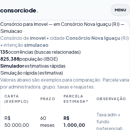
consorciode
.
MENU
Consórcio para Imovel — em Consórcio Nova Iguaçu (RJ) —
Simulacao
Consórcio de
imovel
• cidade
Consórcio Nova Iguaçu
(RJ)
• intenção
simulacao
135
ocorrências (buscas relacionadas)
825,388
população (IBGE)
Simulador
estimativas rápidas
Simulação rápida (estimativa)
Valores abaixo são exemplos para comparação. Parcela varia
por administradora, grupo, taxas e reajustes.
CARTA
PARCELA
PRAZO
OBSERVAÇÃO
(EXEMPLO)
ESTIMADA*
Taxa adm +
R$
60
R$
fundo
50.000,00
meses
1.000,00
(referencial)