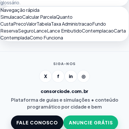
glossário
.
Navegação rápida
Simulacao
Calcular Parcela
Quanto
Custa
Preco
Valor
Tabela
Taxa Administracao
Fundo
Reserva
Seguro
Lance
Lance Embutido
Contemplacao
Carta
Contemplada
Como Funciona
SIGA-NOS
X
f
in
◎
consorciode.com.br
Plataforma de guias e simulações • conteúdo
programático por cidade e bem
FALE CONOSCO
ANUNCIE GRÁTIS