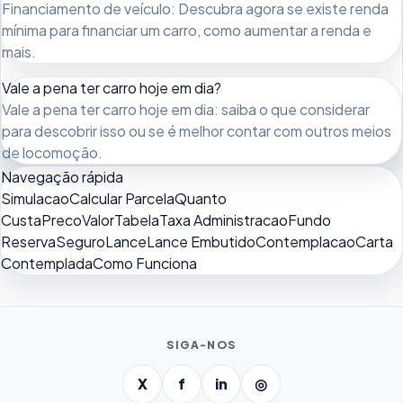
Financiamento de veículo: Descubra agora se existe renda
mínima para financiar um carro, como aumentar a renda e
mais.
Vale a pena ter carro hoje em dia?
Vale a pena ter carro hoje em dia: saiba o que considerar
para descobrir isso ou se é melhor contar com outros meios
de locomoção.
Navegação rápida
Simulacao
Calcular Parcela
Quanto
Custa
Preco
Valor
Tabela
Taxa Administracao
Fundo
Reserva
Seguro
Lance
Lance Embutido
Contemplacao
Carta
Contemplada
Como Funciona
SIGA-NOS
X
f
in
◎