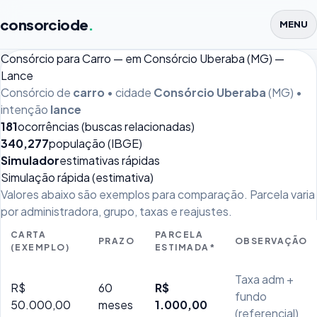
consorciode
.
MENU
Consórcio para Carro — em Consórcio Uberaba (MG) —
Lance
Consórcio de
carro
• cidade
Consórcio Uberaba
(MG) •
intenção
lance
181
ocorrências (buscas relacionadas)
340,277
população (IBGE)
Simulador
estimativas rápidas
Simulação rápida (estimativa)
Valores abaixo são exemplos para comparação. Parcela varia
por administradora, grupo, taxas e reajustes.
CARTA
PARCELA
PRAZO
OBSERVAÇÃO
(EXEMPLO)
ESTIMADA*
Taxa adm +
R$
60
R$
fundo
50.000,00
meses
1.000,00
(referencial)