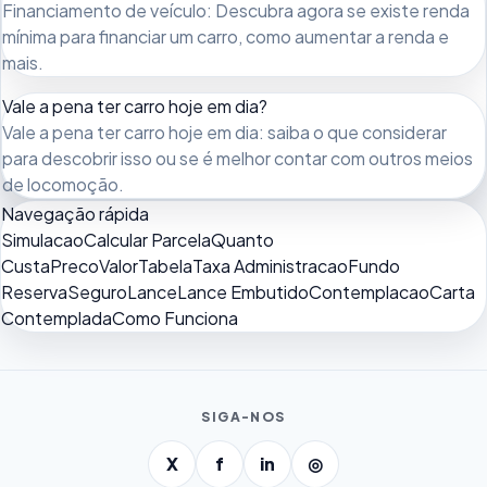
Financiamento de veículo: Descubra agora se existe renda
mínima para financiar um carro, como aumentar a renda e
mais.
Vale a pena ter carro hoje em dia?
Vale a pena ter carro hoje em dia: saiba o que considerar
para descobrir isso ou se é melhor contar com outros meios
de locomoção.
Navegação rápida
Simulacao
Calcular Parcela
Quanto
Custa
Preco
Valor
Tabela
Taxa Administracao
Fundo
Reserva
Seguro
Lance
Lance Embutido
Contemplacao
Carta
Contemplada
Como Funciona
SIGA-NOS
X
f
in
◎