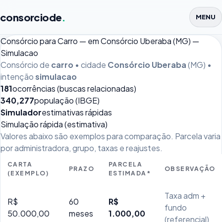
consorciode
.
MENU
Consórcio para Carro — em Consórcio Uberaba (MG) —
Simulacao
Consórcio de
carro
• cidade
Consórcio Uberaba
(MG) •
intenção
simulacao
181
ocorrências (buscas relacionadas)
340,277
população (IBGE)
Simulador
estimativas rápidas
Simulação rápida (estimativa)
Valores abaixo são exemplos para comparação. Parcela varia
por administradora, grupo, taxas e reajustes.
CARTA
PARCELA
PRAZO
OBSERVAÇÃO
(EXEMPLO)
ESTIMADA*
Taxa adm +
R$
60
R$
fundo
50.000,00
meses
1.000,00
(referencial)