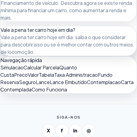
Financiamento de veículo: Descubra agora se existe renda
mínima para financiar um carro, como aumentar a renda e
mais.
Vale a pena ter carro hoje em dia?
Vale a pena ter carro hoje em dia: saiba o que considerar
para descobrir isso ou se é melhor contar com outros meios
de locomoção.
Navegação rápida
Simulacao
Calcular Parcela
Quanto
Custa
Preco
Valor
Tabela
Taxa Administracao
Fundo
Reserva
Seguro
Lance
Lance Embutido
Contemplacao
Carta
Contemplada
Como Funciona
SIGA-NOS
X
f
in
◎