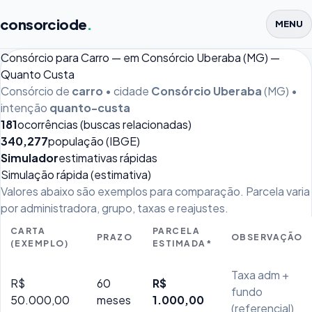
consorciode
.
MENU
Consórcio para Carro — em Consórcio Uberaba (MG) —
Quanto Custa
Consórcio de
carro
• cidade
Consórcio Uberaba
(MG) •
intenção
quanto-custa
181
ocorrências (buscas relacionadas)
340,277
população (IBGE)
Simulador
estimativas rápidas
Simulação rápida (estimativa)
Valores abaixo são exemplos para comparação. Parcela varia
por administradora, grupo, taxas e reajustes.
CARTA
PARCELA
PRAZO
OBSERVAÇÃO
(EXEMPLO)
ESTIMADA*
Taxa adm +
R$
60
R$
fundo
50.000,00
meses
1.000,00
(referencial)